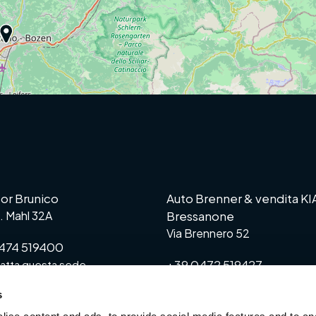
or Brunico
Auto Brenner & vendita KI
G. Mahl 32A
Bressanone
Via Brennero 52
474 519400
+39 0472 519427
atta questa sede
>
Contatta questa sede
s