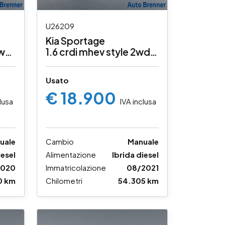
U26209
Kia Sportage
2wd
1.6 crdi mhev style 2wd
136cv
Usato
€ 18.900
lusa
IVA inclusa
uale
Cambio
Manuale
iesel
Alimentazione
Ibrida diesel
2020
Immatricolazione
08/2021
0 km
Chilometri
54.305 km