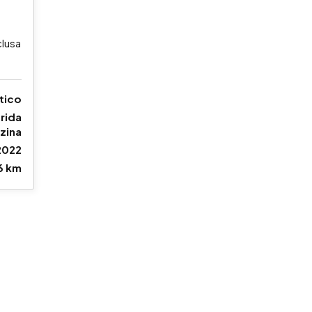
clusa
tico
brida
zina
2022
6 km