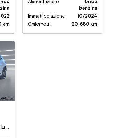
brida
Alimentazione
Ibrida
zina
benzina
2022
Immatricolazione
10/2024
0 km
Chilometri
20.680 km
plus
uto