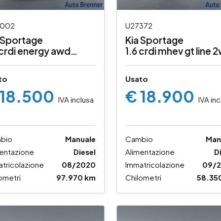
002
U27372
 Sportage
Kia Sportage
 crdi energy awd
1.6 crdi mhev gt line 
cv
136cv
to
Usato
 18.500
€ 18.900
IVA inclusa
IVA inc
bio
Manuale
Cambio
Man
entazione
Diesel
Alimentazione
D
tricolazione
08/2020
Immatricolazione
09/
ometri
97.970 km
Chilometri
58.35