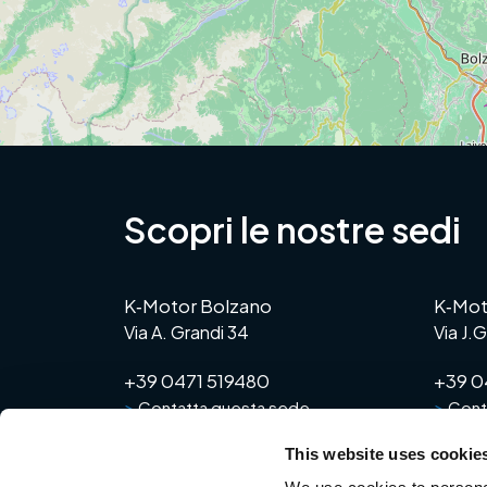
Scopri le nostre sedi
K‑Motor Bolzano
K‑Mot
Via A. Grandi 34
Via J.
+39 0471 519480
+39 0
>
>
Contatta questa sede
Cont
This website uses cookie