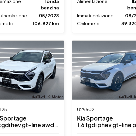
entazione
Ibrida
Alimentazione
I
benzina
ben
tricolazione
05/2023
Immatricolazione
08/
ometri
106.827 km
Chilometri
39.32
125
U29502
 Sportage
Kia Sportage
 tgdi hev gt-line awd
1.6 tgdi phev gt-line 
to
premium pack awd a