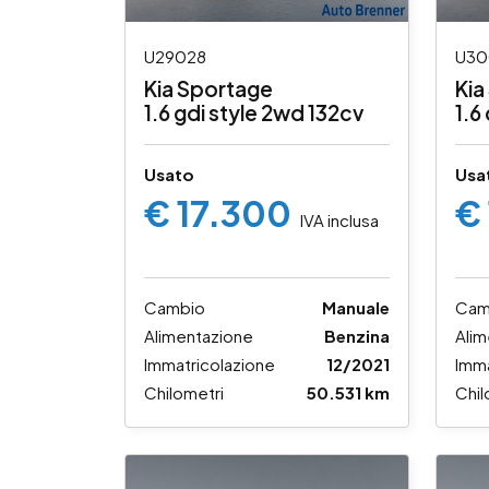
U29028
U30
Kia Sportage
Kia
1.6 gdi style 2wd 132cv
1.6
136
Usato
Usa
€ 17.300
€
IVA inclusa
Cambio
Manuale
Cam
Alimentazione
Benzina
Alim
Immatricolazione
12/2021
Imma
Chilometri
50.531 km
Chil