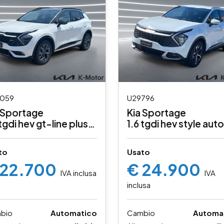
059
U29796
 Sportage
Kia Sportage
 tgdi hev gt-line plus
1.6 tgdi hev style auto
emium pack awd auto
to
Usato
 22.700
€ 24.900
IVA inclusa
IVA
inclusa
bio
Automatico
Cambio
Automa