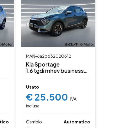
MAN-6a2bd32020612
Kia Sportage
1.6 tgdi mhev business
160cv dct
Usato
€ 25.500
IVA
inclusa
tico
Cambio
Automatico