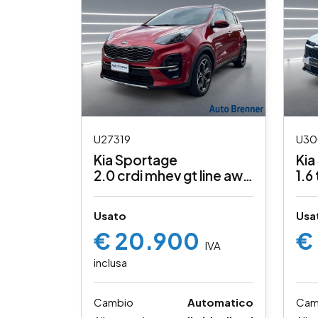
U27319
U30
Kia Sportage
Kia
2.0 crdi mhev gt line awd
1.6
at8
pr
Usato
Usa
€ 20.900
€
IVA
inclusa
Cambio
Automatico
Cam