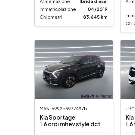
Alimentazione
Ibrida diesel
Alim
Immatricolazione
04/2019
Imma
Chilometri
83.645 km
Chil
MAN-6992e6937497b
U30
Kia Sportage
Kia
1.6 crdi mhev style dct
1.6
au