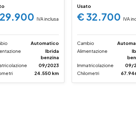
to
Usato
 29.900
€ 32.700
IVA inclusa
IVA in
bio
Automatico
Cambio
Automa
entazione
Ibrida
Alimentazione
I
benzina
ben
tricolazione
09/2023
Immatricolazione
09/
ometri
24.550 km
Chilometri
67.94