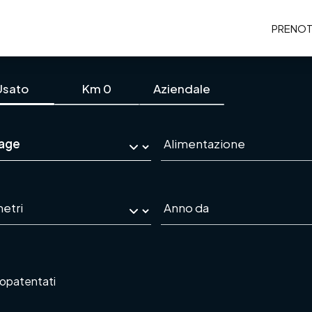
PRENOT
Usato
Km 0
Aziendale
opatentati