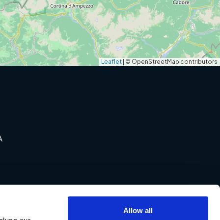
Leaflet
|
© OpenStreetMap contributors
A
Allow all