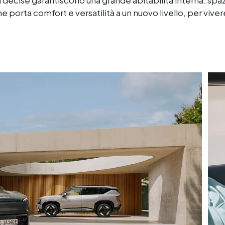
i decise garantiscono una grande abitabilità interna: spazi
porta comfort e versatilità a un nuovo livello, per viver