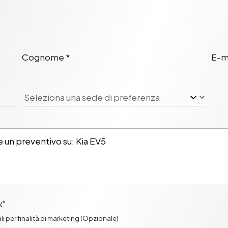
Cognome *
E-ma
y
*
i per finalità di marketing (Opzionale)