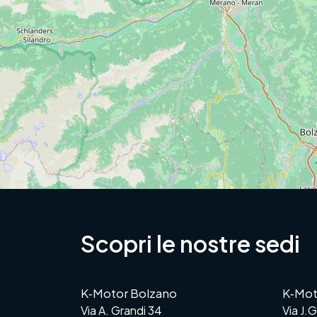
Scopri le nostre sedi
K‑Motor Bolzano
K‑Mot
Via A. Grandi 34
Via J.