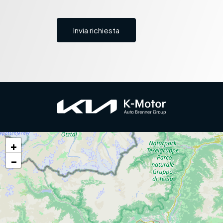
Invia richiesta
+
−