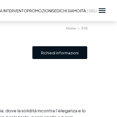
A INTERVENTO
PROMOZIONI
SEDI
CHI SIAMO
ITA
|
DEU
Home
EV5
Richiedi informazioni
ia, dove la solidità incontra l’eleganza e lo