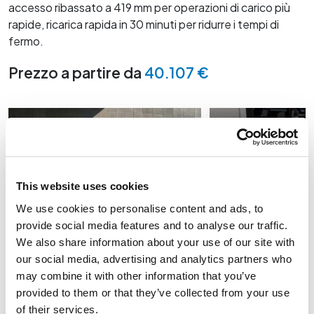
Valuta il tuo usato
accesso ribassato a 419 mm per operazioni di carico più
Finanziamento
rapide, ricarica rapida in 30 minuti per ridurre i tempi di
Prenota tagliando
fermo.
Assicurazioni personalizzate
Ruote e pneumatici
Prezzo a partire da
40.107 €
Express Service
Ricambi e accessori
Servizio pre-revisione
Carrozzeria
This website uses cookies
We use cookies to personalise content and ads, to
provide social media features and to analyse our traffic.
We also share information about your use of our site with
our social media, advertising and analytics partners who
may combine it with other information that you’ve
provided to them or that they’ve collected from your use
of their services.