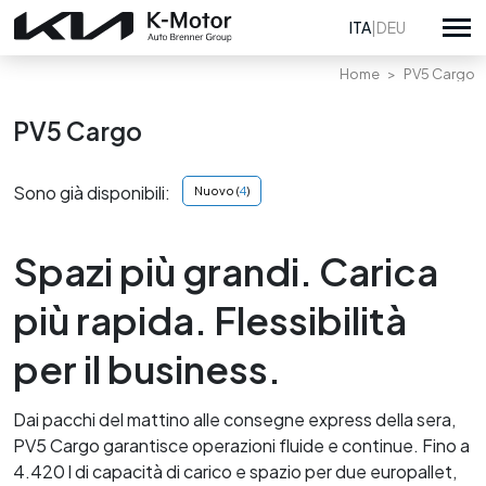
ITA
|
DEU
Home
PV5 Cargo
PV5 Cargo
Tutte le promozioni
Sono già disponibili:
Nuovo (
4
)
Promozioni vendita
Tutte le sedi
Promozioni service
K-Motor Bolzano
Spazi più grandi. Carica
Su di noi
K-Motor Brunico
più rapida. Flessibilità
Lavora con noi
Auto Brenner usato & vendita Kia Bressanone
Kia nuovo
Privacy Policy
per il business.
Kia usato
Whistleblowing
Dai pacchi del mattino alle consegne express della sera,
Noleggio a lungo termine
PV5 Cargo garantisce operazioni fluide e continue. Fino a
4.420 l di capacità di carico e spazio per due europallet,