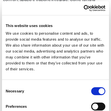
gamma KIA, anche la Sportage include la garanzia di 7 anni
o 150.000 km, di serie e senza costi aggiuntivi.
Vuoi provarla? Ti aspettiamo in sede per un test drive. K-
This website uses cookies
Motor ti supporta con consulenza personalizzata,
We use cookies to personalise content and ads, to
confronto tra versioni, offerte e soluzioni di
provide social media features and to analyse our traffic.
finanziamento su misura.
We also share information about your use of our site with
Prezzo a partire da
33.750€
our social media, advertising and analytics partners who
may combine it with other information that you’ve
provided to them or that they’ve collected from your use
of their services.
Consent
Necessary
Selection
Preferences