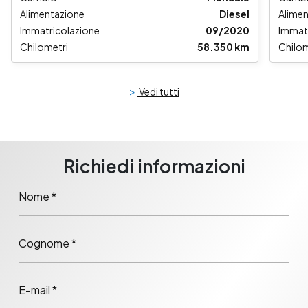
Alimentazione
Diesel
Alime
Immatricolazione
09/2020
Immat
Chilometri
58.350 km
Chilom
>
Vedi tutti
Richiedi informazioni
Nome *
Cognome *
E-mail *