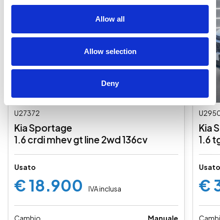
Allow all
Allow selection
Deny
U27372
U295
Kia Sportage
Kia 
1.6 crdi mhev gt line 2wd 136cv
1.6 
pack
Usato
Usat
€ 18.900
€ 
IVA inclusa
Cambio
Manuale
Camb