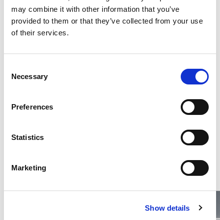
may combine it with other information that you’ve
Optional di serie
provided to them or that they’ve collected from your use
of their services.
Consumi ed emissioni
Consent
Necessary
Selection
Descrizione
Preferences
Statistics
Potrebbero interessarti questi veicoli
Marketing
Show details