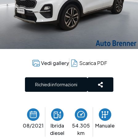
Valuta il tuo usato
Finanziamento
Prenota tagliando
Assicurazioni personalizzate
Ruote e pneumatici
Express Service
Ricambi e accessori
Servizio pre-revisione
Carrozzeria
Vedi gallery
Scarica PDF
Richiedi informazioni
08/2021
Ibrida
54.305
Manuale
diesel
km