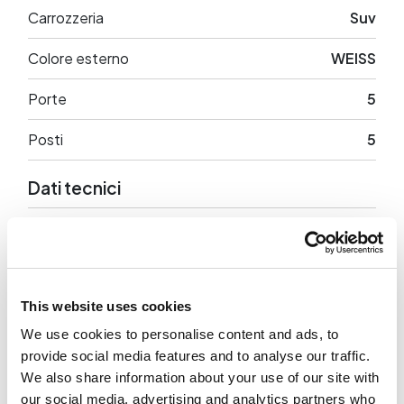
Carrozzeria
Suv
Colore esterno
WEISS
Porte
5
Posti
5
Dati tecnici
Cilindrata
1598 cc
Potenza
136 CV
This website uses cookies
Trazione
Anteriore
We use cookies to personalise content and ads, to
Peso a vuoto
1609 Kg
provide social media features and to analyse our traffic.
We also share information about your use of our site with
our social media, advertising and analytics partners who